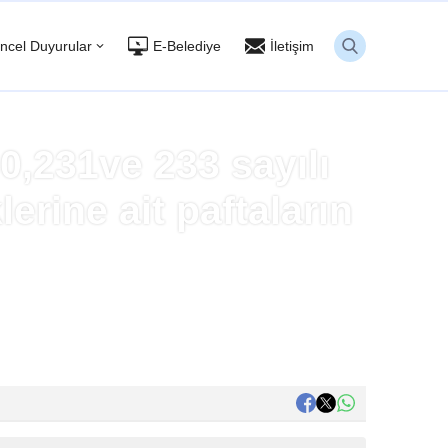
ncel Duyurular
E-Belediye
İletişim
0,231ve 233 sayılı
lerine ait paftaların