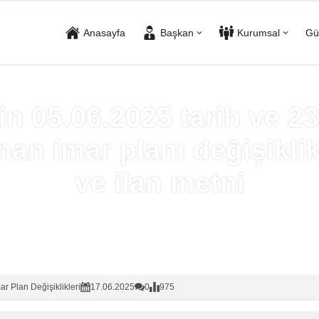
Anasayfa
Başkan
Kurumsal
Gü
in 05.06.2025 tarih ve 23
nan imar planı değişiklik
ve ilan metni
Anasayfa
»
İmar Plan Değişiklikleri
ar Plan Değişiklikleri
17.06.2025
0
975