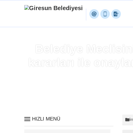
Belediye Meclisin
kararları ile onayla
HIZLI MENÜ
İm