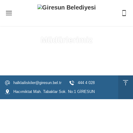
Müdürlerimiz
Anasayfa
»
Müdürlerimiz
halklailiskiler@giresun.bel.tr
444 4 028
Hacımiktat Mah. Tabaklar Sok. No:1 GİRESUN