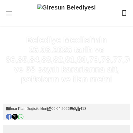
Belediye Meclisi’nin
26.03.2026 tarih ve
86,85,84,83,82,81,80,79,78,77,7
ve 58 sayılı kararlarına ait,
paftaların ve ilan metni
Anasayfa
»
İmar Plan Değişiklikleri
İmar Plan Değişiklikleri
09.04.2026
0
413