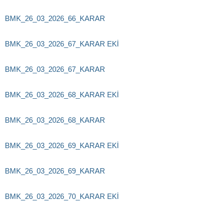
BMK_26_03_2026_66_KARAR
BMK_26_03_2026_67_KARAR EKİ
BMK_26_03_2026_67_KARAR
BMK_26_03_2026_68_KARAR EKİ
BMK_26_03_2026_68_KARAR
BMK_26_03_2026_69_KARAR EKİ
BMK_26_03_2026_69_KARAR
BMK_26_03_2026_70_KARAR EKİ