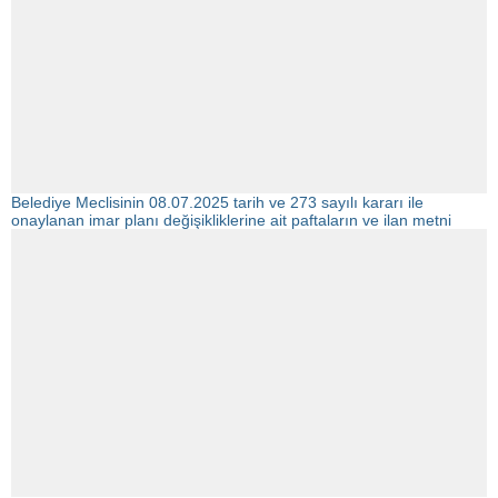
Belediye Meclisinin 08.07.2025 tarih ve 273 sayılı kararı ile
onaylanan imar planı değişikliklerine ait paftaların ve ilan metni