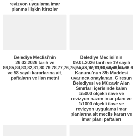
revizyon uygulama imar
planına ilişkin itirazlar
Belediye Meclisi’nin
Belediye Meclisi’nin
26.03.2026 tarih ve
09.01.2026 tarih ve 19 sayılı
86,85,84,83,82,81,80,79,78,77,76,75,74,73,72,71,70,69,68,67,66,65
kararı ile 3194 sayılı İmar
ve 58 sayılı kararlarına ait,
Kanunu’nun 8/b Maddesi
paftaların ve ilan metni
uyarınca onaylanan, Giresun
Belediyesi ve Mücavir Alan
Sınırları içerisinde kalan
1/5000 ölçekli ilave ve
revizyon nazım imar planı ve
1/1000 ölçekli ilave ve
revizyon uygulama imar
planlarına ait meclis kararı ve
imar planı paftaları