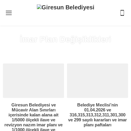
İmar Plan Değişiklikleri
Anasayfa
»
İmar Plan Değişiklikleri
Giresun Belediyesi ve
Belediye Meclisi’nin
Mücavir Alan Sınırları
01.04.2026 ve
içerisinde kalan alana ait
316,315,313,312,311,301,300
1/5000 ölçekli ilave ve
ve 299 sayılı kararları ve imar
revizyon nazım imar planı ve
planı paftaları
1/1000 ölçekli ilave ve