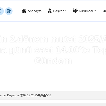
Anasayfa
Başkan
Kurumsal
Gü
in 2.dönem mutat 2025/Ar
 günü saat 14.00’te Top
Gündem
Anasayfa
»
Güncel Duyurular
ncel Duyurular
02.12.2025
0
548