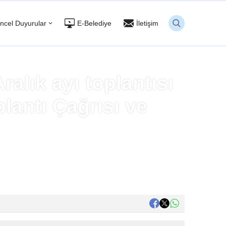
ncel Duyurular
E-Belediye
İletişim
alık ayı toplantısı
lantı Çağrısı ve