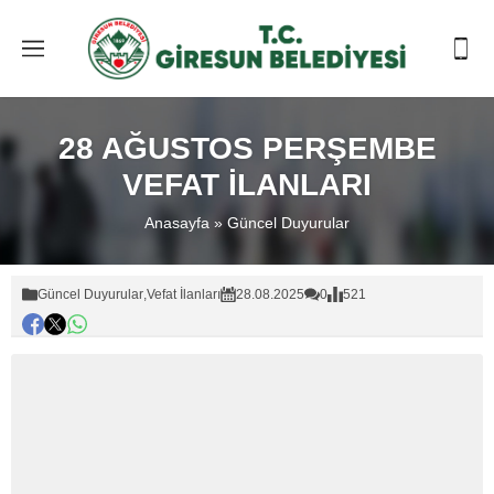
28 AĞUSTOS PERŞEMBE
VEFAT İLANLARI
Anasayfa
»
Güncel Duyurular
Güncel Duyurular
,
Vefat İlanları
28.08.2025
0
521