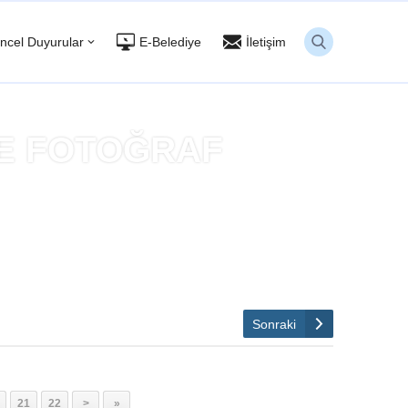
ncel Duyurular
E-Belediye
İletişim
NE FOTOĞRAF
BÜYÜLEDİ
Sonraki
21
22
>
»