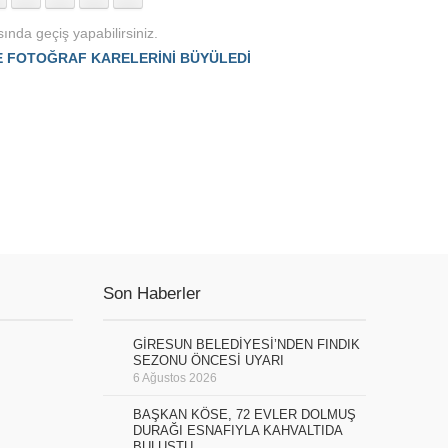
ında geçiş yapabilirsiniz.
NE FOTOĞRAF KARELERİNİ BÜYÜLEDİ
Son Haberler
GİRESUN BELEDİYESİ’NDEN FINDIK
SEZONU ÖNCESİ UYARI
6 Ağustos 2026
BAŞKAN KÖSE, 72 EVLER DOLMUŞ
DURAĞI ESNAFIYLA KAHVALTIDA
BULUŞTU