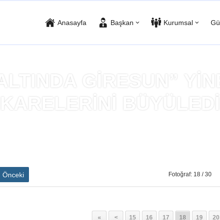
Anasayfa
Başkan
Kurumsal
Gü
 ALTINDA GİRESUN” Yİ
KARELERİNİ BÜYÜLEDİ
a
»
“YILDIZLAR ALTINDA GİRESUN” YİNE FOTOĞRAF KARELERİNİ 
Önceki
Fotoğraf: 18 / 30
«
<
15
16
17
18
19
20