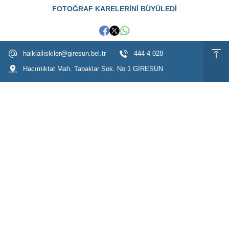
FOTOĞRAF KARELERİNİ BÜYÜLEDİ
halklailiskiler@giresun.bel.tr
444 4 028
Hacımiktat Mah. Tabaklar Sok. No:1 GİRESUN