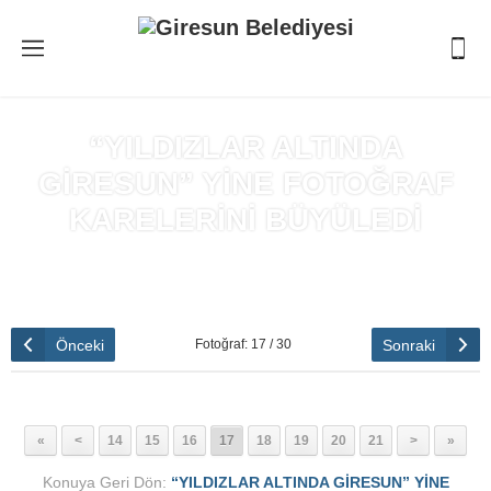
“YILDIZLAR ALTINDA
GİRESUN” YİNE FOTOĞRAF
KARELERİNİ BÜYÜLEDİ
Anasayfa
»
“YILDIZLAR ALTINDA GİRESUN” YİNE FOTOĞRAF
KARELERİNİ BÜYÜLEDİ
Önceki
Sonraki
Fotoğraf: 17 / 30
«
<
14
15
16
17
18
19
20
21
>
»
Konuya Geri Dön:
“YILDIZLAR ALTINDA GİRESUN” YİNE