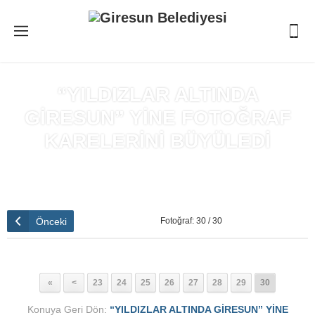
“YILDIZLAR ALTINDA
GİRESUN” YİNE FOTOĞRAF
KARELERİNİ BÜYÜLEDİ
Anasayfa
»
“YILDIZLAR ALTINDA GİRESUN” YİNE FOTOĞRAF
KARELERİNİ BÜYÜLEDİ
Önceki
Fotoğraf: 30 / 30
«
<
23
24
25
26
27
28
29
30
Konuya Geri Dön:
“YILDIZLAR ALTINDA GİRESUN” YİNE