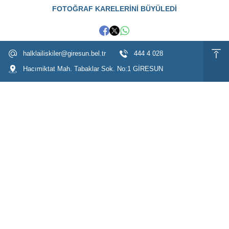
FOTOĞRAF KARELERİNİ BÜYÜLEDİ
halklailiskiler@giresun.bel.tr
444 4 028
Hacımiktat Mah. Tabaklar Sok. No:1 GİRESUN