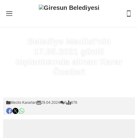
Belediye Meclisi’nin
17.05.2021 günlü
toplantısında alınan Karar
Özetleri
Anasayfa
»
Meclis Kararları
Meclis Kararları
29.04.2024
0
876