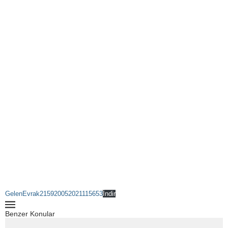
GelenEvrak215920052021115653
İndir
Benzer Konular