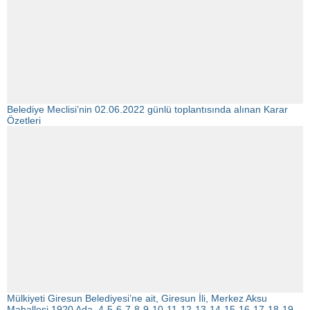
Belediye Meclisi’nin 02.06.2022 günlü toplantısında alınan Karar
Özetleri
Mülkiyeti Giresun Belediyesi’ne ait, Giresun İli, Merkez Aksu
Mahallesi 1920 Ada, 4-5-6-7-8-9-10-11-12-13-14-15-16-17-18-19-