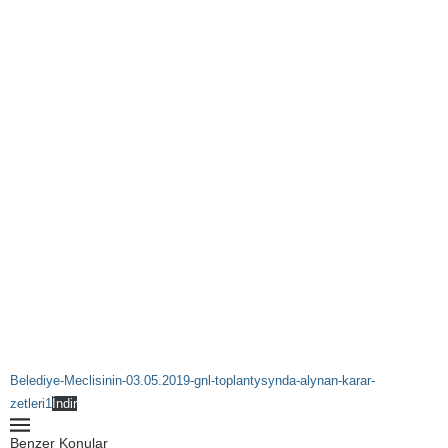
Belediye-Meclisinin-03.05.2019-gnl-toplantysynda-alynan-karar-
zetleri1
İndir
Benzer Konular