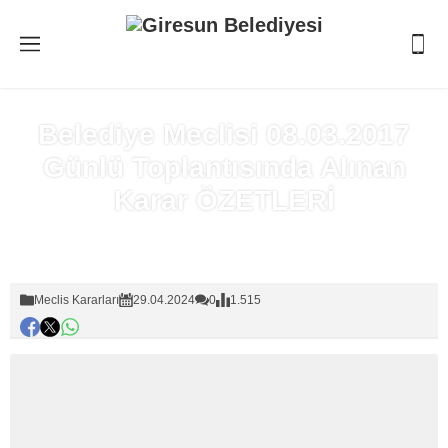
Belediye Meclisi 08.03.2017
Günlü Toplantısında Alınan
Karar ÖZETLERİ
Anasayfa
»
Meclis Kararları
Meclis Kararları
29.04.2024
0
1.515