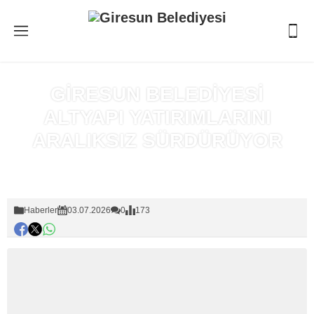
GİRESUN BELEDİYESİ
ALTYAPI YATIRIMLARINI
ARALIKSIZ SÜRDÜRÜYOR
Anasayfa
»
Haberler
Haberler
03.07.2026
0
173