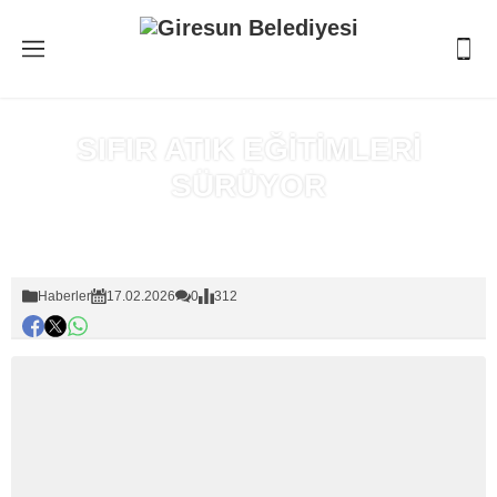
SIFIR ATIK EĞİTİMLERİ
SÜRÜYOR
Anasayfa
»
Haberler
Haberler
17.02.2026
0
312