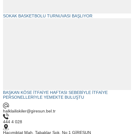
SOKAK BASKETBOLU TURNUVASI BAŞLIYOR
BAŞKAN KÖSE İTFAİYE HAFTASI SEBEBİYLE İTFAİYE
PERSONELLERİYLE YEMEKTE BULUŞTU
halklailiskiler@giresun.bel.tr
444 4 028
Hacımiktat Mah. Tabaklar Sok. No:1 GİRESUN