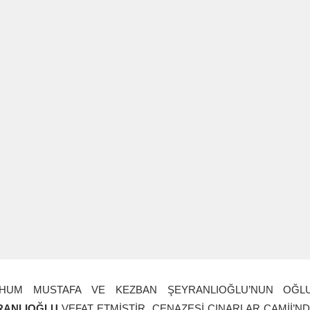
HUM MUSTAFA VE KEZBAN ŞEYRANLIOĞLU’NUN OĞLU
RANLIOĞLU
VEFAT ETMİŞTİR. CENAZESİ ÇINARLAR CAMİİ’N