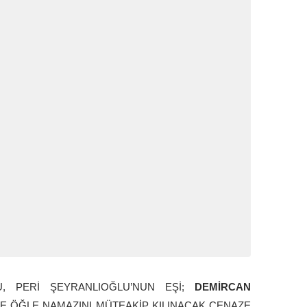
, PERİ ŞEYRANLIOĞLU’NUN EŞİ;
DEMİRCAN
DE ÖĞLE NAMAZINI MÜTEAKİP KILINACAK CENAZE