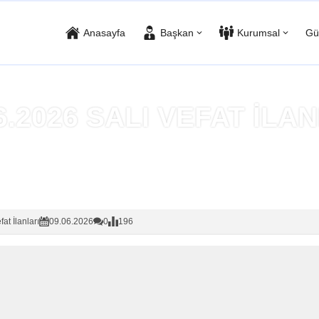
Anasayfa
Başkan
Kurumsal
Gü
6.2026 SALI VEFAT İLA
Anasayfa
»
Vefat İlanları
fat İlanları
09.06.2026
0
196