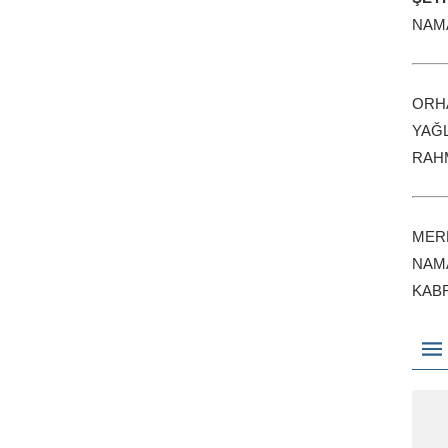
NAM
ORH
YAĞ
RAH
MER
NAMA
KABR