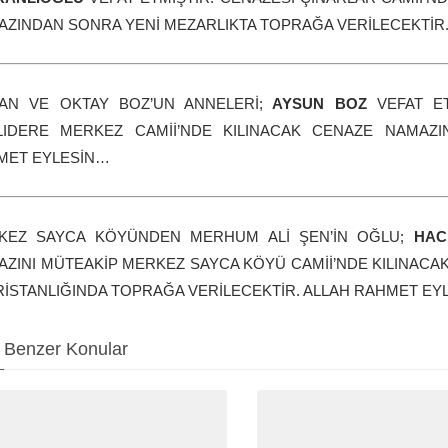
AZINDAN SONRA YENİ MEZARLIKTA TOPRAĞA VERİLECEKTİR
AN VE OKTAY BOZ’UN ANNELERİ;
AYSUN BOZ
VEFAT E
LIDERE MERKEZ CAMİİ’NDE KILINACAK CENAZE NAMAZI
MET EYLESİN…
KEZ SAYCA KÖYÜNDEN MERHUM ALİ ŞEN’İN OĞLU;
HAC
ZINI MÜTEAKİP MERKEZ SAYCA KÖYÜ CAMİİ’NDE KILINACA
İSTANLIĞINDA TOPRAĞA VERİLECEKTİR. ALLAH RAHMET EY
Benzer Konular