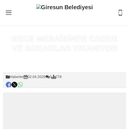
GECE MESAİSİNDE CADDE
VE SOKAKLAR YIKANIYOR
Anasayfa
»
Haberler
Haberler
02.04.2026
0
278