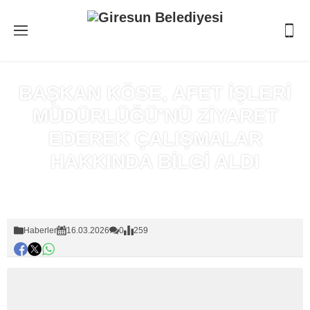
BAŞKAN KÖSE, AFET İŞLERİ
MÜDÜRLÜĞÜ’NÜ ZİYARET
EDEREK ÇALIŞMALAR
HAKKINDA BİLGİ ALDI
Anasayfa
»
Haberler
Haberler
16.03.2026
0
259