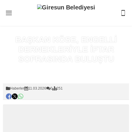
BAŞKAN KÖSE, ENGELLİ
DERNEKLERİYLE İFTAR
SOFRASINDA BULUŞTU
Anasayfa
»
Haberler
Haberler
11.03.2026
0
251