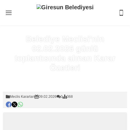
Belediye Meclisi’nin
02.02.2026 günlü
toplantısında alınan Karar
Özetleri
Anasayfa
»
Meclis Kararları
Meclis Kararları
09.02.2026
0
368