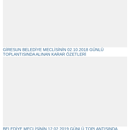
GİRESUN BELEDİYE MECLİSİNİN 02.10.2018 GÜNLÜ
TOPLANTISINDA ALINAN KARAR ÖZETLERİ
BELEDİYE MECLİSİNİN 12.02.2019 GÜNLÜ TOPLANTISINDA