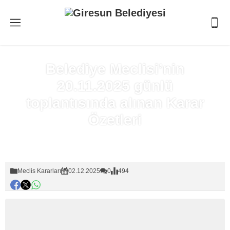
Belediye Meclisi’nin
20.11.2025 günlü
toplantısında alınan Karar
Özetleri
Anasayfa
»
Meclis Kararları
Meclis Kararları
02.12.2025
0
494