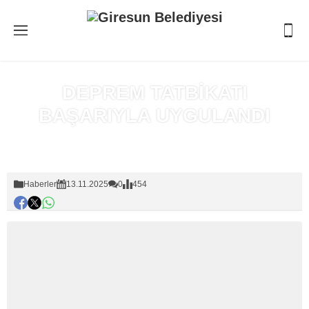
DEPREM TATBİKATI
BAŞARIYLA UYGULANDI
Anasayfa
»
Haberler
Haberler
13.11.2025
0
454