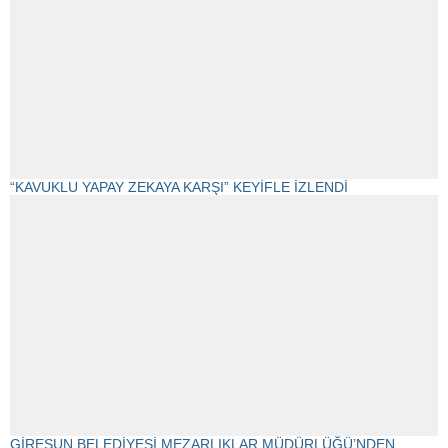
“KAVUKLU YAPAY ZEKAYA KARŞI” KEYİFLE İZLENDİ
GİRESUN BELEDİYESİ MEZARLIKLAR MÜDÜRLÜĞÜ’NDEN