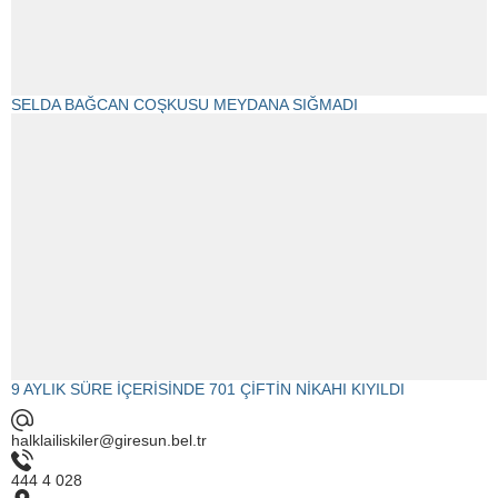
SELDA BAĞCAN COŞKUSU MEYDANA SIĞMADI
9 AYLIK SÜRE İÇERİSİNDE 701 ÇİFTİN NİKAHI KIYILDI
halklailiskiler@giresun.bel.tr
444 4 028