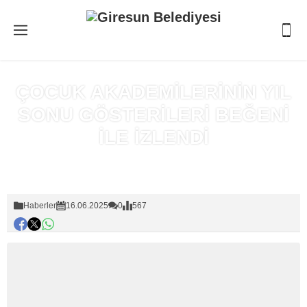
ÇOCUK AKADEMİLERİNİN YIL
SONU GÖSTERİLERİ BEĞENİ
İLE İZLENDİ
Anasayfa
»
Haberler
Haberler
16.06.2025
0
567