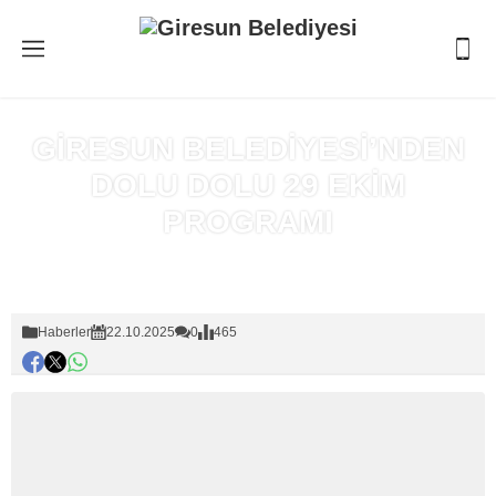
GİRESUN BELEDİYESİ’NDEN
DOLU DOLU 29 EKİM
PROGRAMI
Anasayfa
»
Haberler
Haberler
22.10.2025
0
465