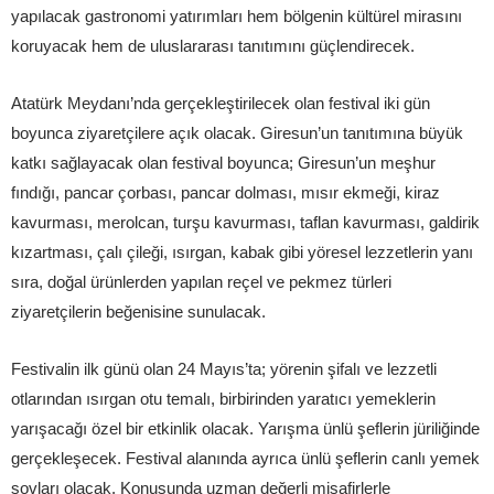
yapılacak gastronomi yatırımları hem bölgenin kültürel mirasını
koruyacak hem de uluslararası tanıtımını güçlendirecek.
Atatürk Meydanı’nda gerçekleştirilecek olan festival iki gün
boyunca ziyaretçilere açık olacak. Giresun’un tanıtımına büyük
katkı sağlayacak olan festival boyunca; Giresun’un meşhur
fındığı, pancar çorbası, pancar dolması, mısır ekmeği, kiraz
kavurması, merolcan, turşu kavurması, taflan kavurması, galdirik
kızartması, çalı çileği, ısırgan, kabak gibi yöresel lezzetlerin yanı
sıra, doğal ürünlerden yapılan reçel ve pekmez türleri
ziyaretçilerin beğenisine sunulacak.
Festivalin ilk günü olan 24 Mayıs’ta; yörenin şifalı ve lezzetli
otlarından ısırgan otu temalı, birbirinden yaratıcı yemeklerin
yarışacağı özel bir etkinlik olacak. Yarışma ünlü şeflerin jüriliğinde
gerçekleşecek. Festival alanında ayrıca ünlü şeflerin canlı yemek
şovları olacak. Konusunda uzman değerli misafirlerle