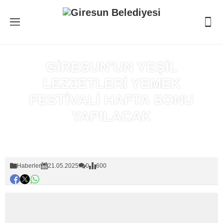
GİRESUN’UN YEŞİL
LEZZETLERİ YEMEK
FESTİVALİ HAFTA SONU
YAPILACAK
Anasayfa
»
Haberler
Haberler
21.05.2025
0
600