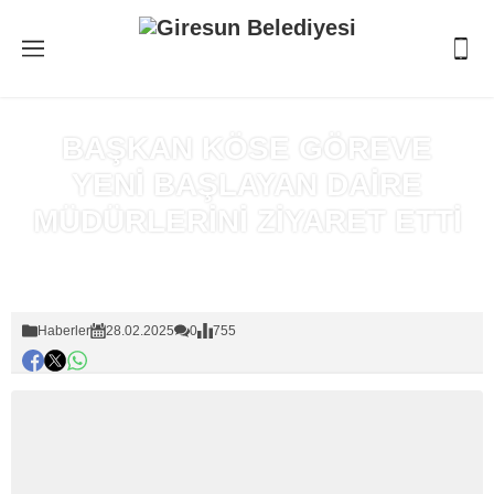
BAŞKAN KÖSE GÖREVE
YENİ BAŞLAYAN DAİRE
MÜDÜRLERİNİ ZİYARET ETTİ
Anasayfa
»
Haberler
Haberler
28.02.2025
0
755