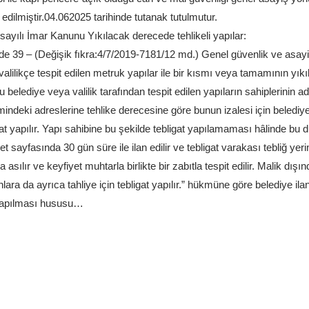
t edilmiştir.04.062025 tarihinde tutanak tutulmutur.
sayılı İmar Kanunu Yıkılacak derecede tehlikeli yapılar:
e 39 – (Değişik fıkra:4/7/2019-7181/12 md.) Genel güvenlik ve asayi
i valilikçe tespit edilen metruk yapılar ile bir kısmı veya tamamının yık
u belediye veya valilik tarafından tespit edilen yapıların sahiplerinin a
mindeki adreslerine tehlike derecesine göre bunun izalesi için belediye
gat yapılır. Yapı sahibine bu şekilde tebligat yapılamaması hâlinde bu 
net sayfasında 30 gün süre ile ilan edilir ve tebligat varakası tebliğ ye
a asılır ve keyfiyet muhtarla birlikte bir zabıtla tespit edilir. Malik dı
nlara da ayrıca tahliye için tebligat yapılır.” hükmüne göre belediye i
yapılması hususu…