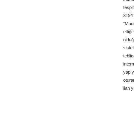
tespi
3194 
”Madd
ettiğ
olduğ
siste
tebli
inter
yapıy
otura
ilan 