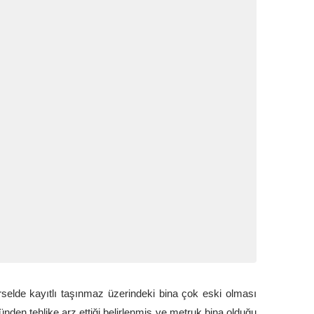
lde kayıtlı taşınmaz üzerindeki bina çok eski olması
nden tehlike arz ettiği belirlenmiş ve metruk bina olduğu