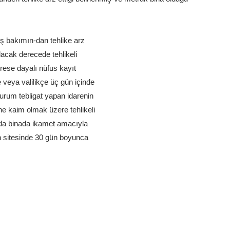
ş bakımın-dan tehlike arz
ılacak derecede tehlikeli
drese dayalı nüfus kayıt
 veya valilikçe üç gün içinde
durum tebligat yapan idarenin
rine kaim olmak üzere tehlikeli
şında binada ikamet amacıyla
lan sitesinde 30 gün boyunca