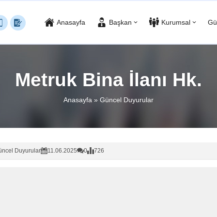
Anasayfa
Başkan
Kurumsal
Gü
Metruk Bina İlanı Hk.
Anasayfa
»
Güncel Duyurular
ncel Duyurular
11.06.2025
0
726