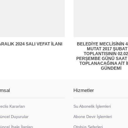
ARALIK 2024 SALI VEFAT İLANI
BELEDİYE MECLİSİNİN 
MUTAT 2017 ŞUBAT
TOPLANTISININ 02.02
PERŞEMBE GÜNÜ SAAT 1
TOPLANACAĞINA AİT İ
GÜNDEMİ
msal
Hizmetler
eclis Kararları
Su Abonelik İşlemleri
üncel Duyurular
Abone Devir İşlemleri
üncel İhale İlanları
Otobüs Seferleri