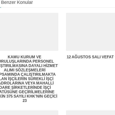
Benzer Konular
KAMU KURUM VE
12 AĞUSTOS SALI VEFAT
URULUŞLARINDA PERSONEL
IŞTIRILMASINA DAYALI HİZMET
ALIMI SÖZLEŞMELERİ
PSAMINDA ÇALIŞTIRILMAKTA
LAN İŞÇİLERİN SÜREKLİ İŞÇİ
ADROLARINA VEYA MAHALLİ
İDARE ŞİRKETLERİNDE İŞÇİ
ATÜSÜNE GEÇİRİLMELERİNE
KİN 375 SAYILI KHK’NIN GEÇİCİ
23