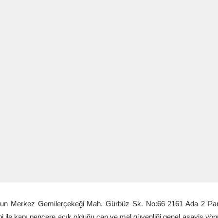
un Merkez Gemilerçekeği Mah. Gürbüz Sk. No:66 2161 Ada 2 Parse
i ile kapı pencere açık olduğu can ve mal güvenliği genel asayiş yönü