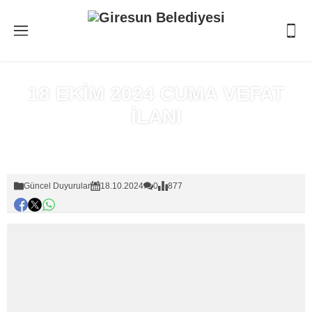
18 EKİM 2024 CUMA VEFAT
İLANI
Anasayfa
»
Güncel Duyurular
Güncel Duyurular
18.10.2024
0
877