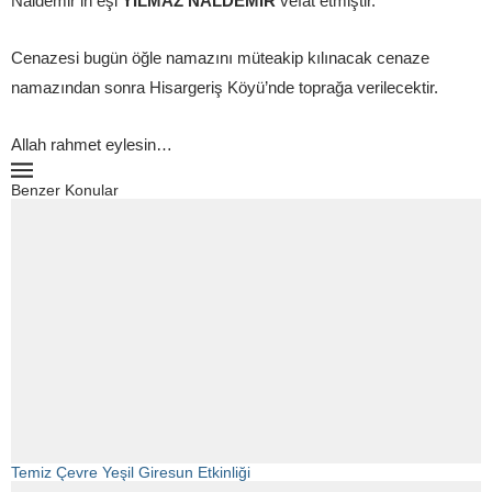
Naldemir’in eşi
YILMAZ NALDEMİR
vefat etmiştir.
Cenazesi bugün öğle namazını müteakip kılınacak cenaze
namazından sonra Hisargeriş Köyü’nde toprağa verilecektir.
Allah rahmet eylesin…
Benzer Konular
Temiz Çevre Yeşil Giresun Etkinliği