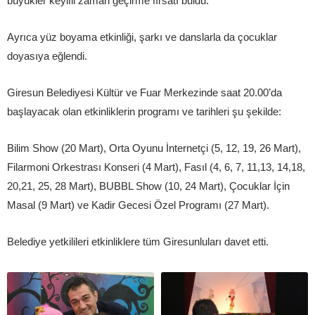
büyükler keyifli zaman geçirme fırsatı buldu.
Ayrıca yüz boyama etkinliği, şarkı ve danslarla da çocuklar
doyasıya eğlendi.
Giresun Belediyesi Kültür ve Fuar Merkezinde saat 20.00’da
başlayacak olan etkinliklerin programı ve tarihleri şu şekilde:
Bilim Show (20 Mart), Orta Oyunu İnternetçi (5, 12, 19, 26 Mart),
Filarmoni Orkestrası Konseri (4 Mart), Fasıl (4, 6, 7, 11,13, 14,18,
20,21, 25, 28 Mart), BUBBL Show (10, 24 Mart), Çocuklar İçin
Masal (9 Mart) ve Kadir Gecesi Özel Programı (27 Mart).
Belediye yetkilileri etkinliklere tüm Giresunluları davet etti.