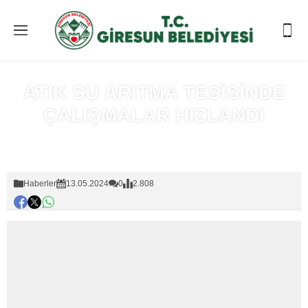
ATIK SU ARITMA TESİSİNDE
ÇALIŞMALAR HIZLANDI
Anasayfa
»
Haberler
Haberler
13.05.2024
0
2.808