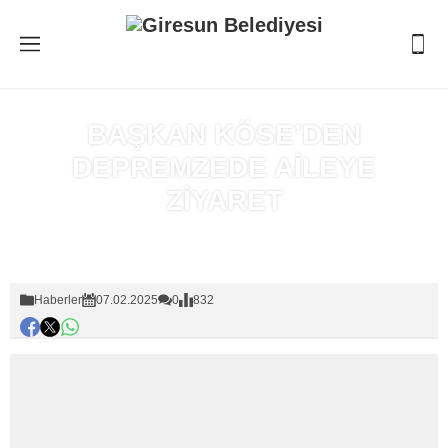
BAŞKAN KÖSE’DEN
DEPREMZEDE AİLEYE
ZİYARET
Anasayfa
»
Haberler
Haberler
07.02.2025
0
832