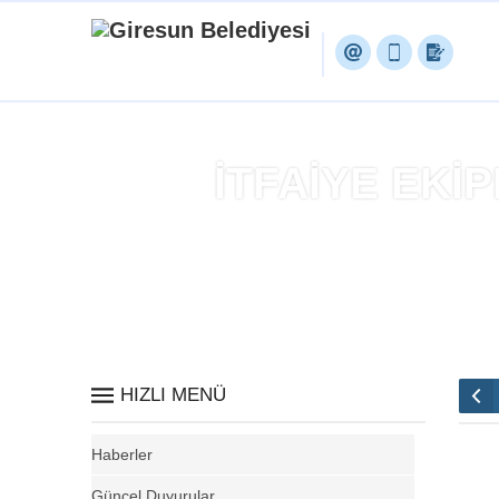
İTFAİYE EKİP
Anasa
HIZLI MENÜ
Haberler
Güncel Duyurular