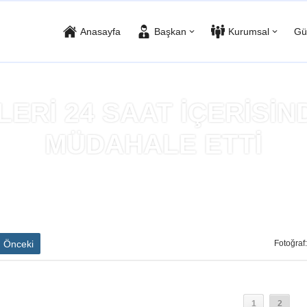
Anasayfa
Başkan
Kurumsal
Gü
LERİ 24 SAAT İÇERİSİN
MÜDAHALE ETTİ
yfa
»
İTFAİYE EKİPLERİ 24 SAAT İÇERİSİNDE 6 YANGINA MÜDAHAL
Önceki
Fotoğraf:
1
2