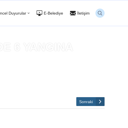
ncel Duyurular
E-Belediye
İletişim
DE 6 YANGINA
E ETTİ
Sonraki