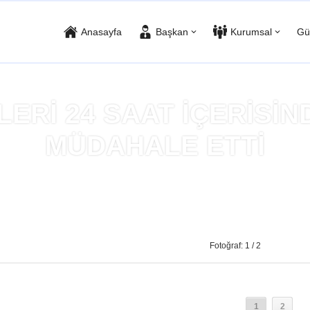
Anasayfa
Başkan
Kurumsal
Gü
LERİ 24 SAAT İÇERİSİN
MÜDAHALE ETTİ
yfa
»
İTFAİYE EKİPLERİ 24 SAAT İÇERİSİNDE 6 YANGINA MÜDAHAL
Fotoğraf: 1 / 2
1
2