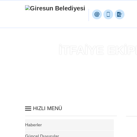
İTFAİYE EKİP
Anasa
HIZLI MENÜ
Haberler
Güncel Duyurular