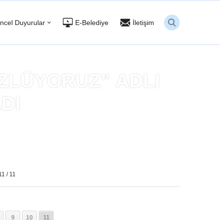
ncel Duyurular
E-Belediye
İletişim
ÖZLÜYORUZ” ADLI
DI
I GİŞE OYNADI
11 / 11
9
10
11