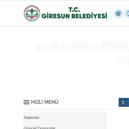
10 KASIM’A ÖZE
O
Anasayfa
»
10
HIZLI MENÜ
Haberler
Güncel Duyurular