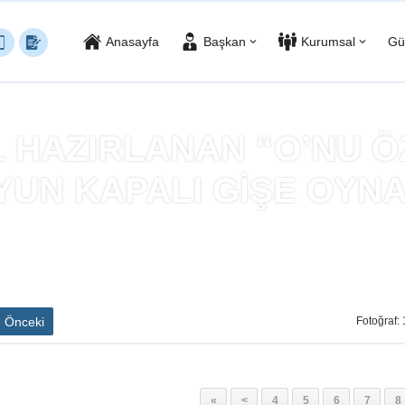
Anasayfa
Başkan
Kurumsal
Gü
L HAZIRLANAN “O’NU 
YUN KAPALI GİŞE OYNA
 KASIM’A ÖZEL HAZIRLANAN “O’NU ÖZLÜYORUZ” ADLI OYUN KAPAL
Önceki
Fotoğraf: 
«
<
4
5
6
7
8