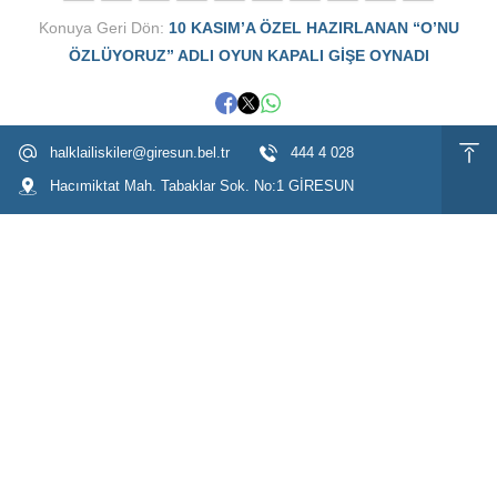
Konuya Geri Dön:
10 KASIM’A ÖZEL HAZIRLANAN “O’NU
ÖZLÜYORUZ” ADLI OYUN KAPALI GİŞE OYNADI
halklailiskiler@giresun.bel.tr
444 4 028
Hacımiktat Mah. Tabaklar Sok. No:1 GİRESUN