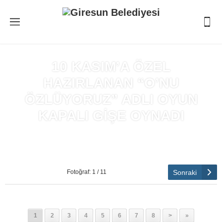
10 KASIM’A ÖZEL
HAZIRLANAN “O’NU
ÖZLÜYORUZ” ADLI OYUN
KAPALI GİŞE OYNADI
Anasayfa
»
10 KASIM’A ÖZEL HAZIRLANAN “O’NU
ÖZLÜYORUZ” ADLI OYUN KAPALI GİŞE OYNADI
Sonraki
Fotoğraf: 1 / 11
1
2
3
4
5
6
7
8
>
»