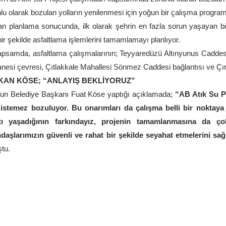
lu olarak bozulan yolların yenilenmesi için yoğun bir çalışma program
an planlama sonucunda, ilk olarak şehrin en fazla sorun yaşayan bölge
 bir şekilde asfaltlama işlemlerini tamamlamayı planlıyor.
psamda, asfaltlama çalışmalarının; Teyyaredüzü Altınyunus Caddesi,
nesi çevresi, Çıtlakkale Mahallesi Sönmez Caddesi bağlantısı ve Çırak
KAN KÖSE; “ANLAYIŞ BEKLİYORUZ”
un Belediye Başkanı Fuat Köse yaptığı açıklamada;
“AB Atık Su Pr
r istemez bozuluyor. Bu onarımları da çalışma belli bir noktaya
ntı yaşadığının farkındayız, projenin tamamlanmasına da ço
daşlarımızın güvenli ve rahat bir şekilde seyahat etmelerini sa
tu.