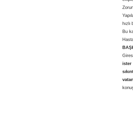
Zorun
Yapıl
hızlı
Bu ka
Hasta
BAŞ
Gires
iste
sıkı
vatan
konuş