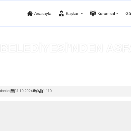
Anasayfa
Başkan
Kurumsal
Gü
BELEDİYESİ’NDEN ASF
Anasayfa
»
Haberler
berler
31.10.2024
0
1.110