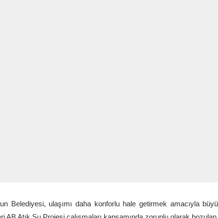
un Belediyesi, ulaşımı daha konforlu hale getirmek amacıyla büyük
eri AB Atık Su Projesi çalışmaları kapsamında zorunlu olarak bozulan y