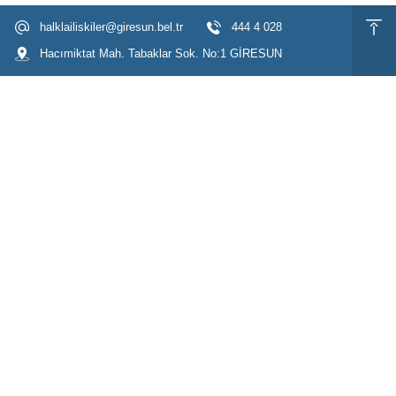
halklailiskiler@giresun.bel.tr
444 4 028
Hacımiktat Mah. Tabaklar Sok. No:1 GİRESUN