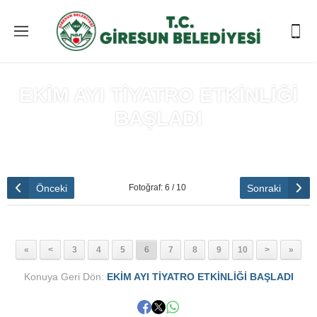
EKİM AYI TİYATRO ETKİNLİĞİ
BAŞLADI
Anasayfa
»
EKİM AYI TİYATRO ETKİNLİĞİ BAŞLADI
Önceki
Sonraki
Fotoğraf: 6 / 10
«
<
3
4
5
6
7
8
9
10
>
»
Konuya Geri Dön:
EKİM AYI TİYATRO ETKİNLİĞİ BAŞLADI