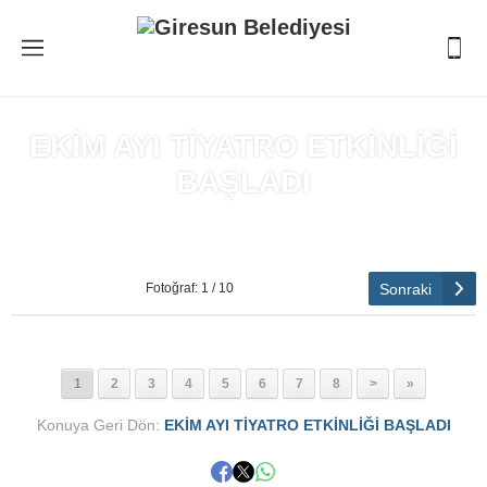
EKİM AYI TİYATRO ETKİNLİĞİ
BAŞLADI
Anasayfa
»
EKİM AYI TİYATRO ETKİNLİĞİ BAŞLADI
Sonraki
Fotoğraf: 1 / 10
1
2
3
4
5
6
7
8
>
»
Konuya Geri Dön:
EKİM AYI TİYATRO ETKİNLİĞİ BAŞLADI