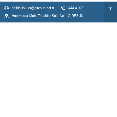
halklailiskiler@giresun.bel.tr
444 4 028
Hacımiktat Mah. Tabaklar Sok. No:1 GİRESUN