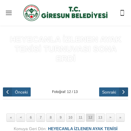
HEYECANLA İZLENEN AYAK
TENİSİ TURNUVASI SONA
ERDİ
Anasayfa
»
HEYECANLA İZLENEN AYAK TENİSİ TURNUVASI
SONA ERDİ
Önceki
Sonraki
Fotoğraf: 12 / 13
«
<
6
7
8
9
10
11
12
13
>
»
Konuya Geri Dön:
HEYECANLA İZLENEN AYAK TENİSİ