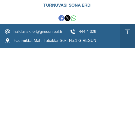
TURNUVASI SONA ERDİ
halklailiskiler@giresun.bel.tr
444 4 028
Hacımiktat Mah. Tabaklar Sok. No:1 GİRESUN