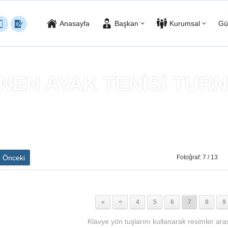
Anasayfa
Başkan
Kurumsal
Gü
NEN AYAK TENİSİ TURN
nasayfa
»
HEYECANLA İZLENEN AYAK TENİSİ TURNUVASI SONA ER
Önceki
Fotoğraf: 7 / 13
«
<
4
5
6
7
8
9
Klavye yön tuşlarını kullanarak resimler aras