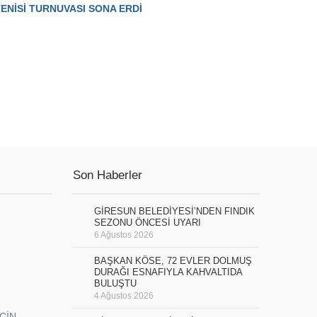
ENİSİ TURNUVASI SONA ERDİ
Son Haberler
GİRESUN BELEDİYESİ’NDEN FINDIK
SEZONU ÖNCESİ UYARI
6 Ağustos 2026
BAŞKAN KÖSE, 72 EVLER DOLMUŞ
DURAĞI ESNAFIYLA KAHVALTIDA
BULUŞTU
4 Ağustos 2026
İÇİN