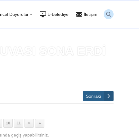
ncel Duyurular
E-Belediye
İletişim
UVASI SONA ERDİ
Dİ
Sonraki
10
11
>
»
ında geçiş yapabilirsiniz.