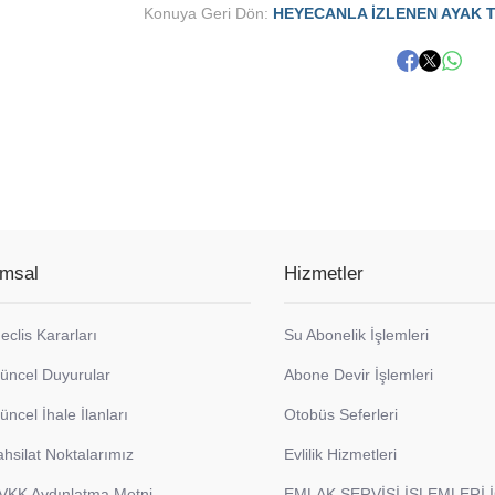
Konuya Geri Dön:
HEYECANLA İZLENEN AYAK T
msal
Hizmetler
eclis Kararları
Su Abonelik İşlemleri
üncel Duyurular
Abone Devir İşlemleri
üncel İhale İlanları
Otobüs Seferleri
ahsilat Noktalarımız
Evlilik Hizmetleri
VKK Aydınlatma Metni
EMLAK SERVİSİ İŞLEMLERİ 