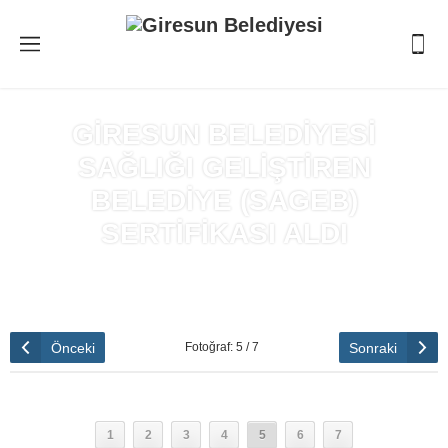
GİRESUN BELEDİYESİ
SAĞLIĞI GELİŞTİREN
BELEDİYE (SAGEB)
SERTİFİKASI ALDI
Anasayfa
»
GİRESUN BELEDİYESİ SAĞLIĞI GELİŞTİREN
BELEDİYE (SAGEB) SERTİFİKASI ALDI
Önceki
Sonraki
Fotoğraf: 5 / 7
1
2
3
4
5
6
7