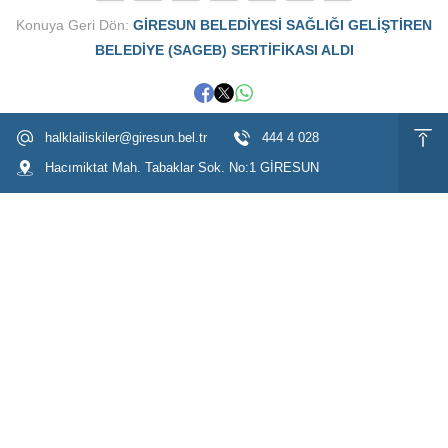
Konuya Geri Dön:
GİRESUN BELEDİYESİ SAĞLIĞI GELİŞTİREN
BELEDİYE (SAGEB) SERTİFİKASI ALDI
halklailiskiler@giresun.bel.tr
444 4 028
Hacımiktat Mah. Tabaklar Sok. No:1 GİRESUN