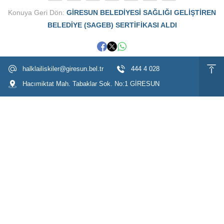
Konuya Geri Dön:
GİRESUN BELEDİYESİ SAĞLIĞI GELİŞTİREN
BELEDİYE (SAGEB) SERTİFİKASI ALDI
halklailiskiler@giresun.bel.tr
444 4 028
Hacımiktat Mah. Tabaklar Sok. No:1 GİRESUN