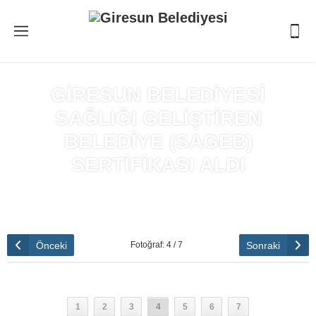
GİRESUN BELEDİYESİ
SAĞLIĞI GELİŞTİREN
BELEDİYE (SAGEB)
SERTİFİKASI ALDI
Anasayfa
»
GİRESUN BELEDİYESİ SAĞLIĞI GELİŞTİREN
BELEDİYE (SAGEB) SERTİFİKASI ALDI
Önceki
Sonraki
Fotoğraf: 4 / 7
1
2
3
4
5
6
7