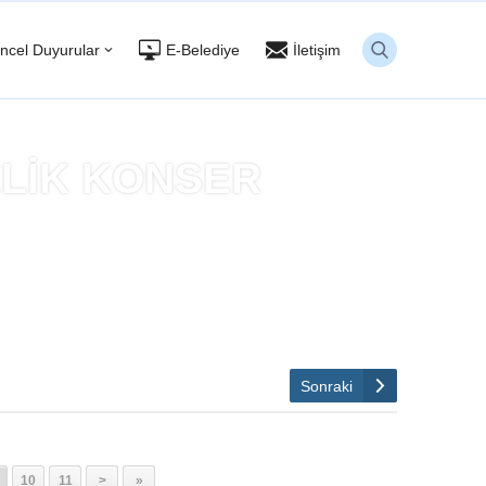
ncel Duyurular
E-Belediye
İletişim
ELİK KONSER
NDİ
Sonraki
10
11
>
»