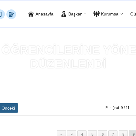
Anasayfa
Başkan
Kurumsal
Gü
 ÖĞRENCİLERİNE YÖN
DÜZENLENDİ
sayfa
»
ÜNİVERSİTE ÖĞRENCİLERİNE YÖNELİK KONSER DÜZENLE
Önceki
Fotoğraf: 9 / 11
«
<
4
5
6
7
8
9