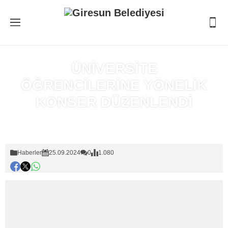
ÜNİVERSİTE
ÖĞRENCİLERİNE YÖNELİK
KONSER DÜZENLENDİ
Anasayfa
»
Haberler
Haberler
25.09.2024
0
1.080