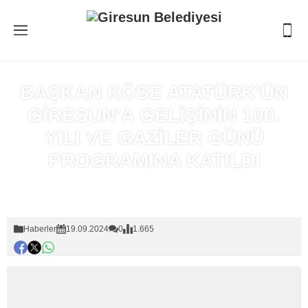
BAŞKAN KÖSE ATATÜRK’ÜN
GİRESUN’A GELİŞİNİN 100.
YILI VE GAZİLER GÜNÜ
PROGRAMINA KATILDI
Anasayfa
»
Haberler
Haberler
19.09.2024
0
1.665