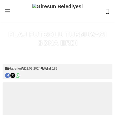
PLAJ FUTBOLU TURNUVASI
SONA ERDİ
Anasayfa
»
Haberler
Haberler
02.09.2024
0
1.182