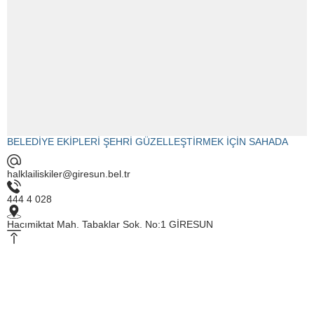
BELEDİYE EKİPLERİ ŞEHRİ GÜZELLEŞTİRMEK İÇİN SAHADA
halklailiskiler@giresun.bel.tr
444 4 028
Hacımiktat Mah. Tabaklar Sok. No:1 GİRESUN