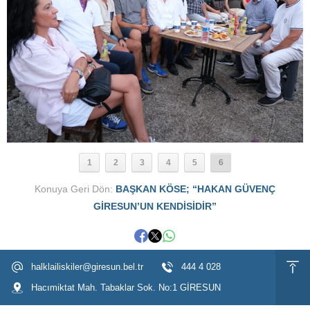
1
2
3
4
5
6
Konuya Geri Dön:
BAŞKAN KÖSE; “HAKAN GÜVENÇ
GİRESUN’UN KENDİSİDİR”
halklailiskiler@giresun.bel.tr
444 4 028
Hacımiktat Mah. Tabaklar Sok. No:1 GİRESUN