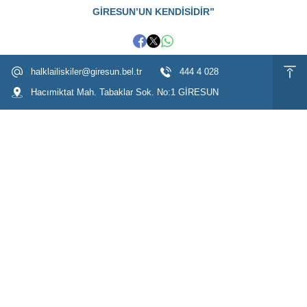
GİRESUN’UN KENDİSİDİR”
halklailiskiler@giresun.bel.tr
444 4 028
Hacımiktat Mah. Tabaklar Sok. No:1 GİRESUN