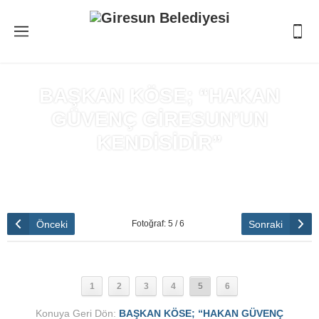
BAŞKAN KÖSE; “HAKAN
GÜVENÇ GİRESUN’UN
KENDİSİDİR”
Anasayfa
»
BAŞKAN KÖSE; “HAKAN GÜVENÇ GİRESUN’UN
KENDİSİDİR”
Önceki
Sonraki
Fotoğraf: 5 / 6
1
2
3
4
5
6
Konuya Geri Dön:
BAŞKAN KÖSE; “HAKAN GÜVENÇ