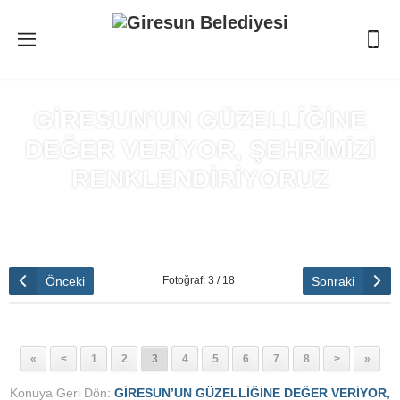
GİRESUN’UN GÜZELLİĞİNE
DEĞER VERİYOR, ŞEHRİMİZİ
RENKLENDİRİYORUZ
Anasayfa
»
GİRESUN’UN GÜZELLİĞİNE DEĞER VERİYOR,
ŞEHRİMİZİ RENKLENDİRİYORUZ
Önceki
Sonraki
Fotoğraf: 3 / 18
«
<
1
2
3
4
5
6
7
8
>
»
Konuya Geri Dön:
GİRESUN’UN GÜZELLİĞİNE DEĞER VERİYOR,