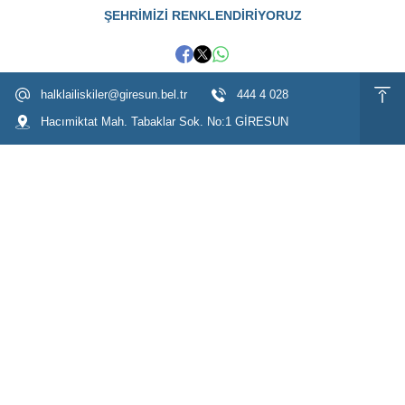
ŞEHRİMİZİ RENKLENDİRİYORUZ
halklailiskiler@giresun.bel.tr
444 4 028
Hacımiktat Mah. Tabaklar Sok. No:1 GİRESUN