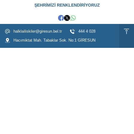
ŞEHRİMİZİ RENKLENDİRİYORUZ
halklailiskiler@giresun.bel.tr
444 4 028
Hacımiktat Mah. Tabaklar Sok. No:1 GİRESUN