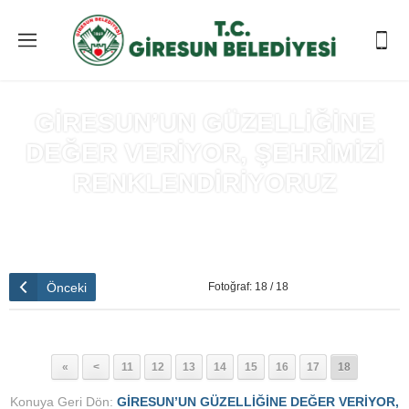
GİRESUN’UN GÜZELLİĞİNE
DEĞER VERİYOR, ŞEHRİMİZİ
RENKLENDİRİYORUZ
Anasayfa
»
GİRESUN’UN GÜZELLİĞİNE DEĞER VERİYOR,
ŞEHRİMİZİ RENKLENDİRİYORUZ
Önceki
Fotoğraf: 18 / 18
«
<
11
12
13
14
15
16
17
18
Konuya Geri Dön:
GİRESUN’UN GÜZELLİĞİNE DEĞER VERİYOR,