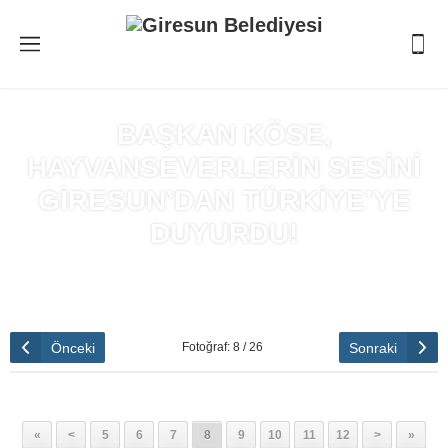
BAŞKAN KÖSE,
HAYVANSEVERLERİN SESİNİ
GİRESUN’DAN TÜRKİYE’YE
DUYURDU!
Anasayfa
»
BAŞKAN KÖSE, HAYVANSEVERLERİN SESİNİ
GİRESUN’DAN TÜRKİYE’YE DUYURDU!
Önceki
Sonraki
Fotoğraf: 8 / 26
«
<
5
6
7
8
9
10
11
12
>
»