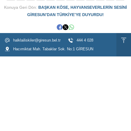
Konuya Geri Dön:
BAŞKAN KÖSE, HAYVANSEVERLERİN SESİNİ
GİRESUN’DAN TÜRKİYE’YE DUYURDU!
halklailiskiler@giresun.bel.tr
444 4 028
Hacımiktat Mah. Tabaklar Sok. No:1 GİRESUN